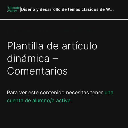
Diseño y desarrollo de temas clásicos de WordPress
Construyendo un tema completo de WordPress
Introducción al curso
1 lección
Plantilla de artículo
Preparación del entorno de
desarrollo
dinámica –
6 lecciones
Comentarios
Introducción a los temas de
WordPress
4 lecciones
La jerarquía de WordPress
Para ver este contenido necesitas tener
una
cuenta de alumno/a activa
.
10 lecciones
Construyendo tu primer tema de
WordPress
13 lecciones
Anterior
Siguiente