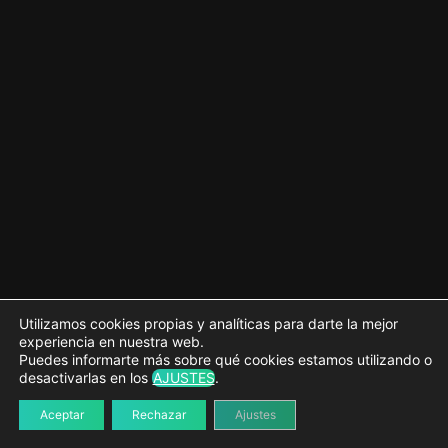
Objetivo
Maquetación de la plantilla de inicio
Maquetación de la plantilla de artículo
Maquetación de la plantilla de página
Los "Template Tags"
Preparación del tema
La cabecera "header.php" y el archivo de funciones
"functions.php"
Utilizamos cookies propias y analíticas para darte la mejor
experiencia en nuestra web.
El pie de página "footer.php"
Puedes informarte más sobre qué cookies estamos utilizando o
desactivarlas en los
AJUSTES
.
La barra lateral "sidebar.php" y el uso de widgets
Aceptar
Rechazar
Ajustes
El contenido de la página inicial y el Loop de WordPress