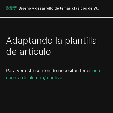
Diseño y desarrollo de temas clásicos de WordPress
Construyendo tu primer tema de WordPress
Introducción al curso
1 lección
Adaptando la plantilla
Preparación del entorno de
desarrollo
de artículo
6 lecciones
Introducción a los temas de
WordPress
Para ver este contenido necesitas tener
una
4 lecciones
cuenta de alumno/a activa
.
La jerarquía de WordPress
10 lecciones
Construyendo tu primer tema de
Anterior
Siguiente
WordPress
¡Empezamos nueva sección!