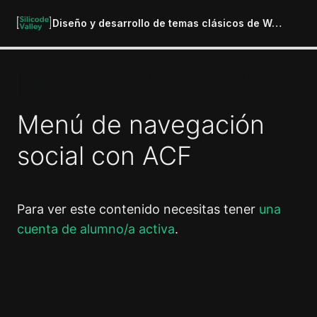
Diseño y desarrollo de temas clásicos de WordPress
Últimos retoques a nuestro tema y publicación del sitio
Introducción al curso
web
1 lección
Menú de navegación
Preparación del entorno de
desarrollo
social con ACF
6 lecciones
Introducción a los temas de
WordPress
Para ver este contenido necesitas tener
una
4 lecciones
La jerarquía de WordPress
cuenta de alumno/a activa
.
10 lecciones
Construyendo tu primer tema de
WordPress
Anterior
Siguiente
13 lecciones