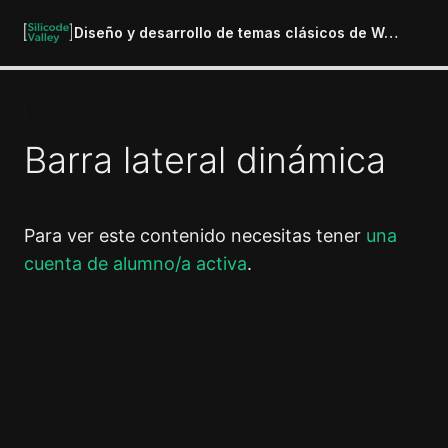
Diseño y desarrollo de temas clásicos de WordPress
Construyendo un tema completo de WordPress
Introducción al curso
1 lección
Barra lateral dinámica
Preparación del entorno de
desarrollo
6 lecciones
Para ver este contenido necesitas tener
una
Introducción a los temas de
cuenta de alumno/a activa
.
WordPress
4 lecciones
La jerarquía de WordPress
Anterior
Siguiente
10 lecciones
Construyendo tu primer tema de
WordPress
13 lecciones