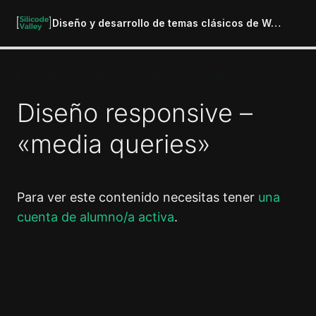
Diseño y desarrollo de temas clásicos de WordPress
Construyendo un tema completo de WordPress
Introducción al curso
1 lección
Diseño responsive –
Preparación del entorno de
desarrollo
«media queries»
6 lecciones
Introducción a los temas de
WordPress
Para ver este contenido necesitas tener
una
4 lecciones
cuenta de alumno/a activa
.
La jerarquía de WordPress
10 lecciones
Construyendo tu primer tema de
Anterior
Siguiente
WordPress
13 lecciones