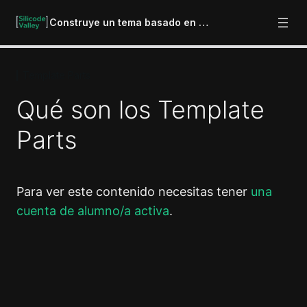
Construye un tema basado en bloques
Template Parts
Importante
2 lecciones
Qué son los Template
Introducción
Parts
4 lecciones
Plantilla index.html
7 lecciones
Template Parts
Para ver este contenido necesitas tener
una
cuenta de alumno/a activa
.
Qué son los Template Parts
Creación de la cabecera
Anterior
Siguiente
Creación del pie de página
Cómo exportar Template Parts