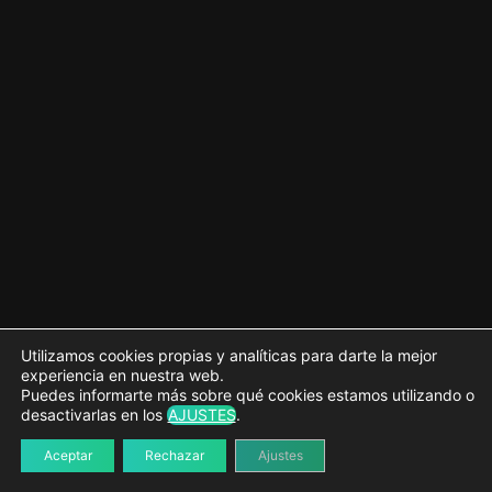
Menús de navegación
4 lecciones
Mejorando la plantilla index.html
4 lecciones
Plantilla single.html
4 lecciones
Creamos el resto de plantillas
4 lecciones
Ajustes globales
5 lecciones
Estilos globales
3 lecciones
Plantillas personalizadas
Utilizamos cookies propias y analíticas para darte la mejor
experiencia en nuestra web.
3 lecciones
Puedes informarte más sobre qué cookies estamos utilizando o
Últimos retoques
desactivarlas en los
AJUSTES
.
2 lecciones
Aceptar
Rechazar
Ajustes