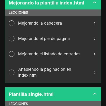
Mejorando la plantilla index.html
Mejora
la
LECCIONES
plantill
index.h
Mejorando la cabecera
Mejorando el pié de página
Mejorando el listado de entradas
Añadiendo la paginación en
index.html
Plantilla single.html
Plantill
single.
LECCIONES