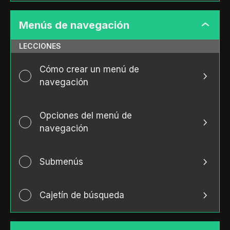
Menús de navegación
Menús
de
LECCIONES
navega
Cómo crear un menú de
navegación
Opciones del menú de
navegación
Submenús
Cajetín de búsqueda