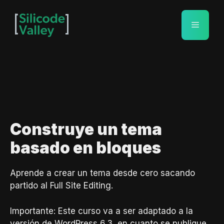
Saltar
al
Menú
contenido
Construye un tema
basado en bloques
Aprende a crear un tema desde cero sacando
partido al Full Site Editing.
Importante: Este curso va a ser adaptado a la
versión de WordPress 6.3, en cuanto se publique