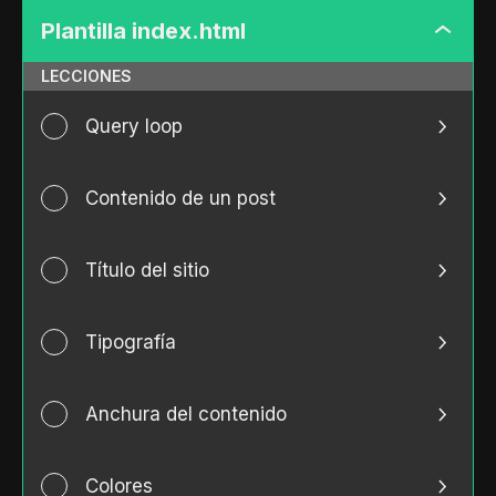
Plantilla index.html
Plantill
index.h
LECCIONES
Query loop
Contenido de un post
Título del sitio
Tipografía
Anchura del contenido
Colores