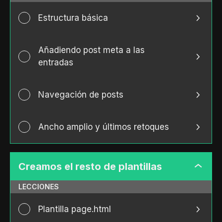
Estructura básica
Añadiendo post meta a las
entradas
Navegación de posts
Ancho amplio y últimos retoques
Creamos el resto de plantillas
Creamo
el
LECCIONES
resto
de
Plantilla page.html
plantill