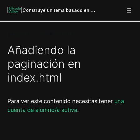
Construye un tema basado en bloques
Mejorando la plantilla index.html
Importante
2 lecciones
Añadiendo la
Introducción
paginación en
4 lecciones
Plantilla index.html
index.html
7 lecciones
Template Parts
4 lecciones
Menús de navegación
Para ver este contenido necesitas tener
una
4 lecciones
cuenta de alumno/a activa
.
Mejorando la plantilla index.html
Mejorando la cabecera
Anterior
Siguiente