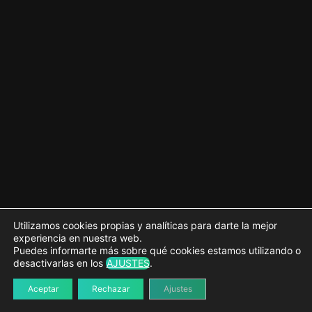
Mejorando el pié de página
Mejorando el listado de entradas
Añadiendo la paginación en index.html
Plantilla single.html
4 lecciones
Creamos el resto de plantillas
4 lecciones
Ajustes globales
5 lecciones
Estilos globales
3 lecciones
Plantillas personalizadas
Utilizamos cookies propias y analíticas para darte la mejor
experiencia en nuestra web.
3 lecciones
Puedes informarte más sobre qué cookies estamos utilizando o
Últimos retoques
desactivarlas en los
AJUSTES
.
2 lecciones
Aceptar
Rechazar
Ajustes