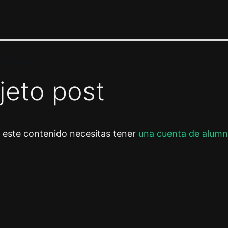
e relación
jeto post
r este contenido necesitas tener
una cuenta de alumn
or
Siguiente