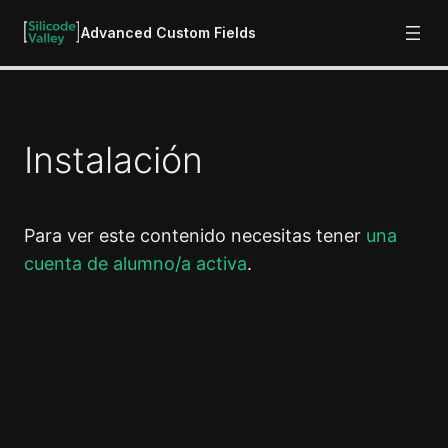
Advanced Custom Fields
Primeros pasos
Introducción
3 lecciones
Instalación
Primeros pasos
Instalación
Para ver este contenido necesitas tener
una
Interfaz
cuenta de alumno/a activa
.
Recursos
Campos básicos
Anterior
Siguiente
7 lecciones
Campos de contenido
5 lecciones
Campos de elección