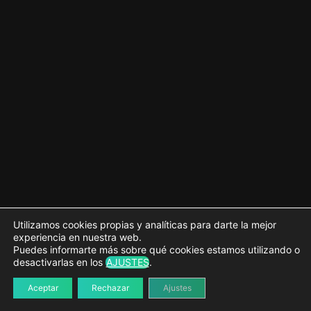
5 lecciones
Campos de relación
6 lecciones
Campos de jQuery
5 lecciones
Campos de Layout
7 lecciones
Opciones, lógica condicional y caso
práctico
5 lecciones
Bonus 1 – Almacenar datos sensibles
4 lecciones
Utilizamos cookies propias y analíticas para darte la mejor
experiencia en nuestra web.
Puedes informarte más sobre qué cookies estamos utilizando o
desactivarlas en los
AJUSTES
.
Aceptar
Rechazar
Ajustes