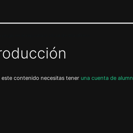
u plugin en el repositorio oficial de WordPress
troducción
r este contenido necesitas tener
una cuenta de alumn
or
Siguiente