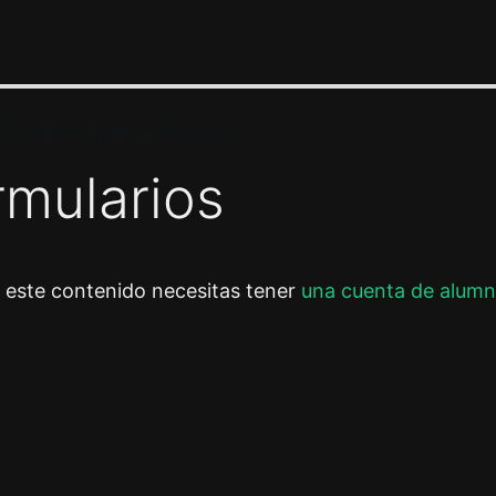
e WordPress: Interfaz de usuario
rmularios
r este contenido necesitas tener
una cuenta de alumn
or
Siguiente