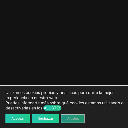
4 lecciones
Internacionalización de plugins
3 lecciones
Seguridad en plugins
12 lecciones
La API de Opciones
5 lecciones
La API de Ajustes
10 lecciones
Transients API
4 lecciones
Ajustes de Usuario
4 lecciones
Utilizamos cookies propias y analíticas para darte la mejor
Manejo de Errores
experiencia en nuestra web.
Puedes informarte más sobre qué cookies estamos utilizando o
5 lecciones
desactivarlas en los
AJUSTES
.
Manejo de usuarios
5 lecciones
Aceptar
Rechazar
Ajustes
Publica tu plugin en el repositorio