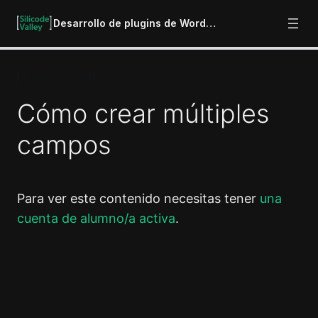
Desarrollo de plugins de WordPress
La API de Ajustes
Introducción al desarrollo de plugins
8 lecciones
Cómo crear múltiples
Hooks: Acciones y Filtros
campos
4 lecciones
Menús y submenús en el Panel de
Administración
3 lecciones
Para ver este contenido necesitas tener
una
Dashboard Widgets
cuenta de alumno/a activa
.
2 lecciones
Meta Boxes y Metadata
7 lecciones
Anterior
Siguiente
Estilos de WordPress: Interfaz de
usuario