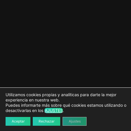
4 lecciones
Internacionalización de plugins
3 lecciones
Seguridad en plugins
12 lecciones
La API de Opciones
5 lecciones
La API de Ajustes
Componentes de la API
Trabajando con ajustes, secciones y campos
Mostramos el contenido de la página de ajustes
Utilizamos cookies propias y analíticas para darte la mejor
experiencia en nuestra web.
Cómo crear múltiples campos
Puedes informarte más sobre qué cookies estamos utilizando o
desactivarlas en los
AJUSTES
.
Sanear un ajuste
Aceptar
Rechazar
Ajustes
Validar un ajuste