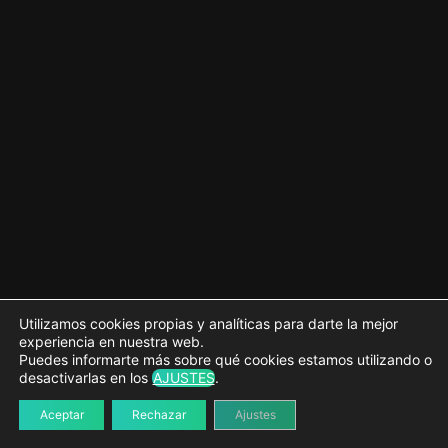
Ordenando arreglos
Añadir o eliminar elementos de un arreglo
La función "array_map"
La función "array_reduce"
Cómo transformar un arreglo a cadena de texto con las
funciones "array_reduce" o "implode"
Trabajando con cadenas de texto
7 lecciones
Utilizamos cookies propias y analíticas para darte la mejor
experiencia en nuestra web.
Puedes informarte más sobre qué cookies estamos utilizando o
desactivarlas en los
AJUSTES
.
Aceptar
Rechazar
Ajustes