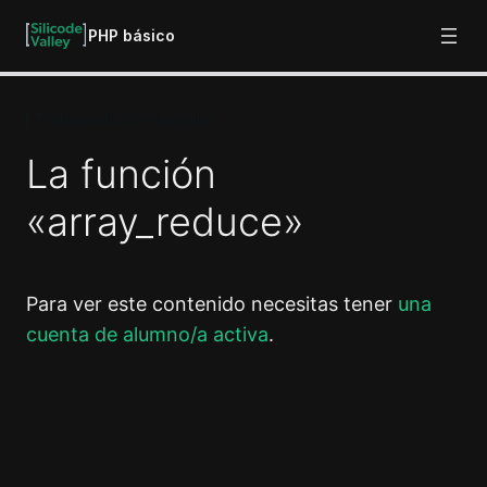
PHP básico
Trabajando con arreglos
Introducción al lenguaje PHP
5 lecciones
La función
Variables, tipos de datos y
operadores
«array_reduce»
9 lecciones
Sentencias de control y operadores
lógicos
Para ver este contenido necesitas tener
una
5 lecciones
cuenta de alumno/a activa
.
Las funciones
6 lecciones
Los arreglos y los bucles
Anterior
Siguiente
7 lecciones
Trabajando con arreglos