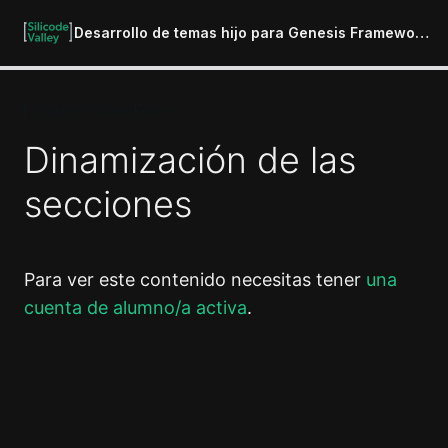
Desarrollo de temas hijo para Genesis Framework – 2017
Página «Coworkers»
Introducción
1 lección
Dinamización de las
Creación de un Starter Theme
secciones
5 lecciones
Empezamos la creación del Tema
Hijo
5 lecciones
Para ver este contenido necesitas tener
una
Plantilla Inicial "Home"
cuenta de alumno/a activa
.
5 lecciones
Página "Espacios"
4 lecciones
Anterior
Siguiente
Página "Tarifas"
5 lecciones