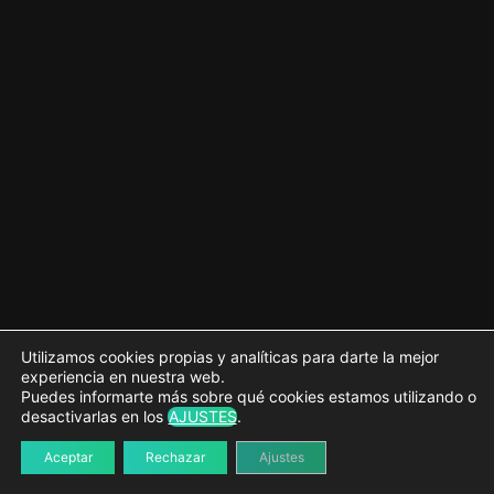
Página "Coworkers"
Creación del CPT "miembro" y la taxonomía "profesión"
Preparación de la plantilla e instalación de Isotope
Maquetación de las secciones
Dinamización de las secciones
Filtrando con Isotope
Página "Únete"
2 lecciones
Retoques finales a nuestro tema
2 lecciones
Utilizamos cookies propias y analíticas para darte la mejor
experiencia en nuestra web.
Puedes informarte más sobre qué cookies estamos utilizando o
desactivarlas en los
AJUSTES
.
Aceptar
Rechazar
Ajustes