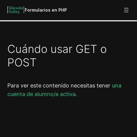
Formularios en PHP
Introducción
Introducción
Cuándo usar GET o
Tu primer formulario en PHP
POST
Cuándo usar GET o POST
Enviar y recibir datos desde el mismo archivo
Para ver este contenido necesitas tener
una
Evitar ataques XSS vía URL
cuenta de alumno/a activa
.
Validación del lado del servidor
17 lecciones
Formulario de subida de archivos
Anterior
Siguiente
7 lecciones
Proyecto práctico: Formulario de
contacto