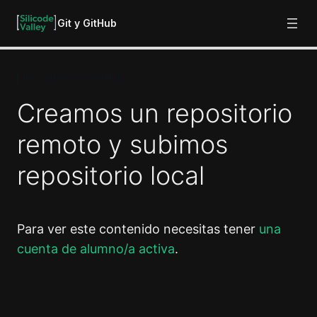
Git y GitHub
Introducción a GitHub
Fundamentos de Git
5 lecciones
Creamos un repositorio
Repositorio local
remoto y subimos
13 lecciones
Las ramas
repositorio local
4 lecciones
Introducción a GitHub
Creamos cuenta en GitHub
Para ver este contenido necesitas tener
una
cuenta de alumno/a activa
.
Creamos un repositorio remoto y subimos repositorio
local
Conecta con GitHub mediante SSH (Windows)
Anterior
Siguiente