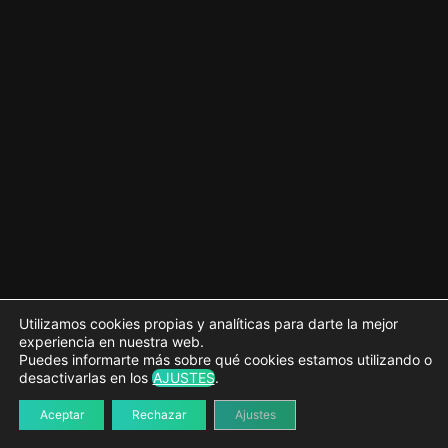
Subir y bajar cambios (push y pull)
Trabajo en equipo
2 lecciones
Visual Studio Code
2 lecciones
Git y WordPress
1 lección
Utilizamos cookies propias y analíticas para darte la mejor
experiencia en nuestra web.
Puedes informarte más sobre qué cookies estamos utilizando o
desactivarlas en los
AJUSTES
.
Aceptar
Rechazar
Ajustes