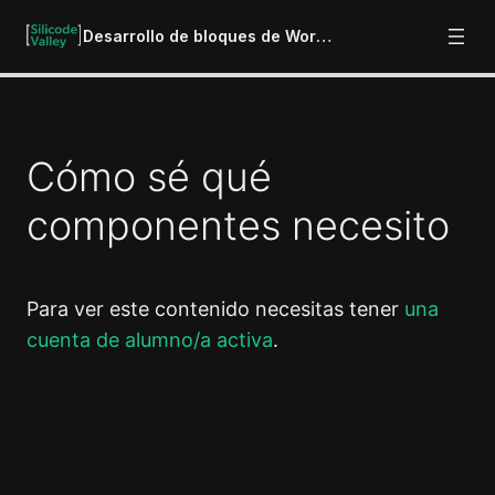
Desarrollo de bloques de WordPress
Componentes, props y atributos
Introducción
6 lecciones
Cómo sé qué
Creación y configuración inicial de un
bloque
componentes necesito
8 lecciones
Componentes, props y atributos
Para ver este contenido necesitas tener
una
Qué son los componentes y las "props"
cuenta de alumno/a activa
.
Cómo sé qué componentes necesito
Qué son los atributos
Anterior
Siguiente
Cómo se definen los atributos