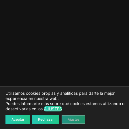
Abrimos y cerramos el modal con JavaScript
AJAX en WordPress parte de PHP
AJAX en WordPress con XMLHttpRequest
Ejemplo práctico 2: Búsqueda por
filtros
9 lecciones
Ejemplo práctico 3: Slider de Netflix
4 lecciones
Action Hook – pre_get_posts
2 lecciones
Utilizamos cookies propias y analíticas para darte la mejor
experiencia en nuestra web.
Puedes informarte más sobre qué cookies estamos utilizando o
desactivarlas en los
AJUSTES
.
Aceptar
Rechazar
Ajustes