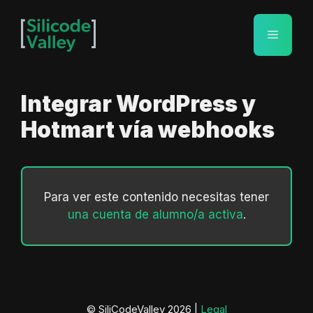
Saltar
al
Menú
contenido
Integrar WordPress y
Hotmart vía webhooks
Para ver este contenido necesitas tener
una cuenta de alumno/a activa
.
© SiliCodeValley 2026 |
Legal